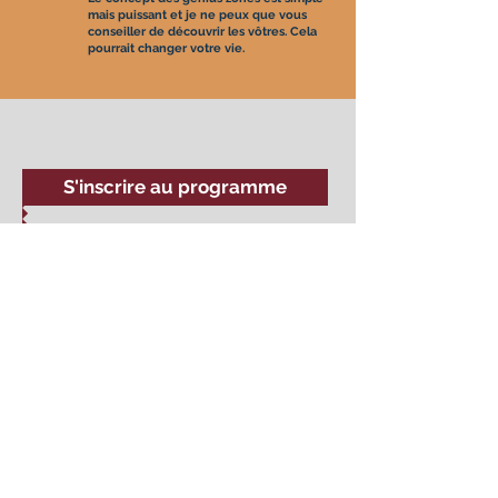
mais puissant et je ne peux que vous
conseiller de découvrir les vôtres. Cela
pourrait changer votre vie.
S'inscrire au programme
et s'assurer de mettre à profit – et au service des autres –
vos Zones de Génie!
Ce programme est-il pour vous?
Agender un appel de 30 minutes avec André Delafontaine
pour répondre à vos questions
programme
ZONES